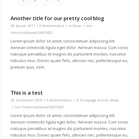
5
6
›
»
Another title for our pretty cool blog
/
/
/
28. Januar 2011
0 Kommentare
in
News
von
Hubertusklause026613625
Lorem ipsum dolor sit amet, consectetuer adipiscing elit.
Aenean commodo ligula eget dolor. Aenean massa. Cum sociis
natoque penatibus et magnis dis parturient montes, nascetur
ridiculus mus. Donec quam felis, ultricies nec, pellentesque eu,
pretium quis, sem.
This is a test
/
/
28. Dezember 2010
0 Kommentare
in
Frontpage Article
,
News
/
von
Hubertusklause026613625
Lorem ipsum dolor sit amet, consectetuer adipiscing elit.
Aenean commodo ligula eget dolor. Aenean massa. Cum sociis
natoque penatibus et magnis dis parturient montes, nascetur
ridiculus mus. Donec quam felis, ultricies nec, pellentesque eu,