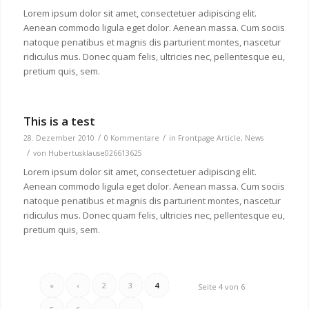
Lorem ipsum dolor sit amet, consectetuer adipiscing elit.
Aenean commodo ligula eget dolor. Aenean massa. Cum sociis
natoque penatibus et magnis dis parturient montes, nascetur
ridiculus mus. Donec quam felis, ultricies nec, pellentesque eu,
pretium quis, sem.
This is a test
/
/
28. Dezember 2010
0 Kommentare
in
Frontpage Article
,
News
/
von
Hubertusklause026613625
Lorem ipsum dolor sit amet, consectetuer adipiscing elit.
Aenean commodo ligula eget dolor. Aenean massa. Cum sociis
natoque penatibus et magnis dis parturient montes, nascetur
ridiculus mus. Donec quam felis, ultricies nec, pellentesque eu,
pretium quis, sem.
«
‹
2
3
4
Seite 4 von 6