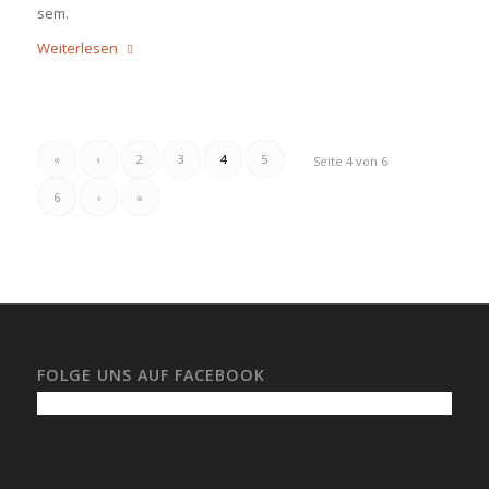
sem.
Weiterlesen
«
‹
2
3
4
5
Seite 4 von 6
6
›
»
FOLGE UNS AUF FACEBOOK