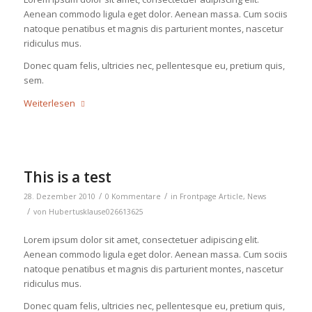
Aenean commodo ligula eget dolor. Aenean massa. Cum sociis
natoque penatibus et magnis dis parturient montes, nascetur
ridiculus mus.
Donec quam felis, ultricies nec, pellentesque eu, pretium quis,
sem.
Weiterlesen
This is a test
/
/
28. Dezember 2010
0 Kommentare
in
Frontpage Article
,
News
/
von
Hubertusklause026613625
Lorem ipsum dolor sit amet, consectetuer adipiscing elit.
Aenean commodo ligula eget dolor. Aenean massa. Cum sociis
natoque penatibus et magnis dis parturient montes, nascetur
ridiculus mus.
Donec quam felis, ultricies nec, pellentesque eu, pretium quis,