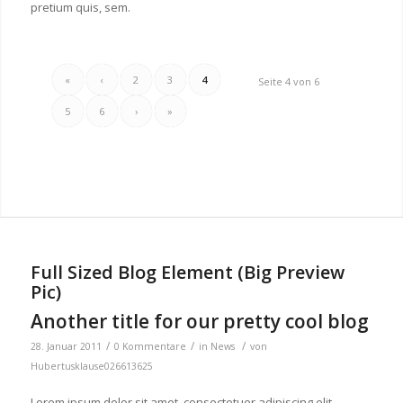
pretium quis, sem.
«
‹
2
3
4
Seite 4 von 6
5
6
›
»
Full Sized Blog Element (Big Preview
Pic)
Another title for our pretty cool blog
/
/
/
28. Januar 2011
0 Kommentare
in
News
von
Hubertusklause026613625
Lorem ipsum dolor sit amet, consectetuer adipiscing elit.