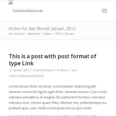
Archiv für das Monat: Januar, 2012
Du bist hier:
Startseite
/
News
/
2012
/
Januar
This is a post with post format of
type Link
/
/
/
17. Januar 2012
0 Kommentare
in
News
von
Hubertusklause026613625
Lorem ipsum dolor sit amet, consectetuer adipiscing elit.
Aenean commodo ligula eget dolor. Aenean massa. Cum sociis
natoque penatibus et magnis dis parturient montes, nascetur
ridiculus mus. Donec quam felis, ultricies nec, pellentesque eu,
pretium quis, sem. Nulla consequat massa quis enim.