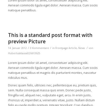
Lorem ipsum dolor sit amet, consectetuer adipiscing elit.
Aenean commodo ligula eget dolor. Aenean massa. Cum sociis
natoque penatibus.
This is a standard post format with
preview Picture
/
/
/
14. Januar 2012
0 Kommentare
in
Frontpage Article
,
News
von
Hubertusklause026613625
Lorem ipsum dolor sit amet, consectetuer adipiscing elit.
Aenean commodo ligula eget dolor. Aenean massa. Cum sociis
natoque penatibus et magnis dis parturient montes, nascetur
ridiculus mus.
Donec quam felis, ultricies nec, pellentesque eu, pretium quis,
sem. Nulla consequat massa quis enim. Donec pede justo,
fringilla vel, aliquet nec, vulputate eget, arcu. In enim justo,
rhoncus ut, imperdiet a, venenatis vitae, justo. Nullam dictum
felis eu pede mollis pretium. Integer tincidunt. Cras dapibus.