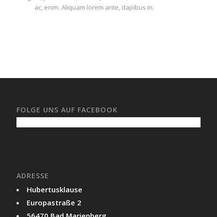
ac, enim. Aliquam lorem ante, dapibus in.
FOLGE UNS AUF FACEBOOK
ADRESSE
Hubertusklause
Europastraße 2
56470 Bad Marienberg