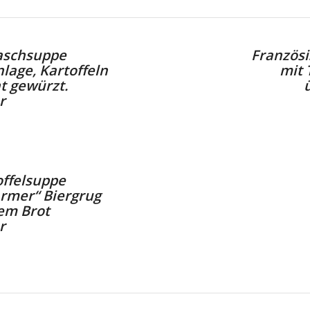
aschsuppe
Französ
lage, Kartoffeln
mit 
t gewürzt.
r
ffelsuppe
rmer“ Biergrug
em Brot
r