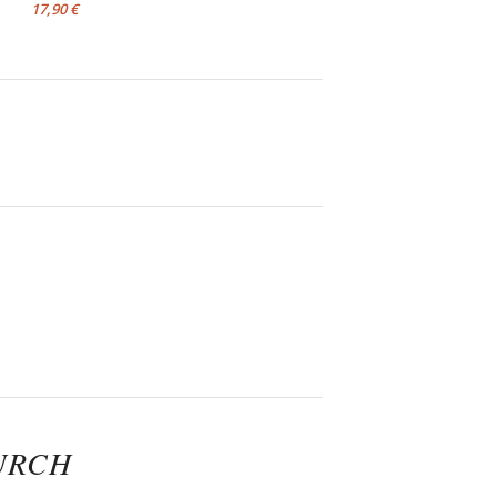
17,90 €
URCH