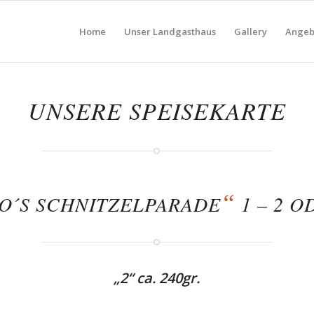
Home
Unser Landgasthaus
Gallery
Angeb
UNSERE SPEISEKARTE
“
O´S SCHNITZELPARADE
1 – 2 O
„2“ ca. 240gr.