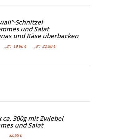
aii“-Schnitzel
ommes und Salat
nanas und Käse überbacken
€ „2“: 19,90 € „3“: 22,90 €
ca. 300g mit Zwiebel
mes und Salat
32,50 €