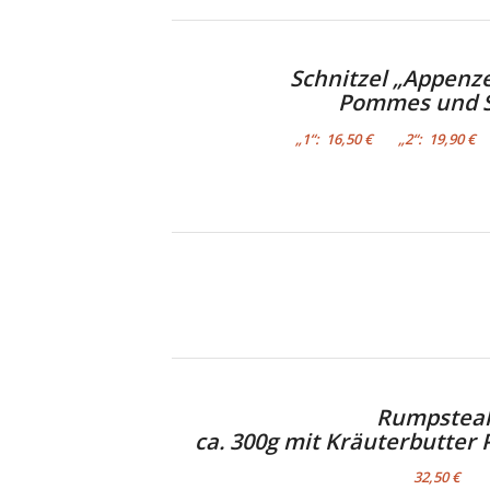
Schnitzel „Appenzel
Pommes und S
„1“: 16,50 € „2“: 19,90 € 
Rumpstea
ca. 300g mit Kräuterbutter
32,50 €