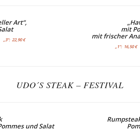
ler Art“,
„Haw
alat
mit P
mit frischer A
„3“: 22,90 €
„1“: 16,50 
UDO´S STEAK – FESTIVAL
k
Rumpsteak 
 Pommes und Salat
Pom