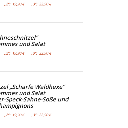
€ „2“: 19,90 € „3“: 22,90 €
hneschnitzel“
ommes und Salat
€ „2“: 19,90 € „3“: 22,90 €
tzel „Scharfe Waldhexe“
ommes und Salat
er-Speck-Sahne-Soße und
hampignons
€ „2“: 19,90 € „3“: 22,90 €