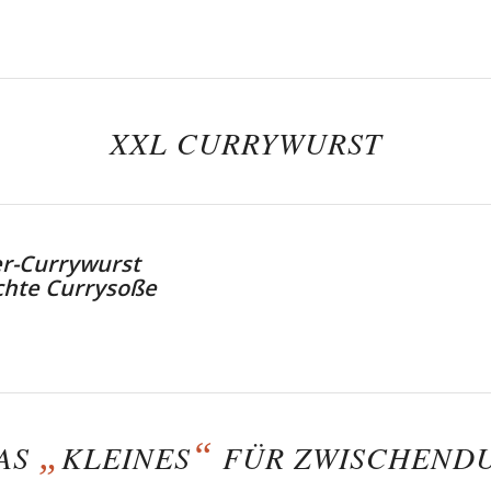
XXL CURRYWURST
r-Currywurst
hte Currysoße
„
“
AS
KLEINES
FÜR ZWISCHEND