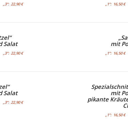
„3“: 22,90 €
„1“: 16,50 
zel“
„Sa
 Salat
mit P
„3“: 22,90 €
„1“: 16,50 
zel“
Spezialschni
 Salat
mit P
pikante Kräut
„3“: 22,90 €
C
„1“: 16,50 