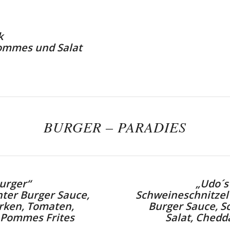
k
Pommes und Salat
BURGER – PARADIES
urger“
„Udo´s
hter Burger Sauce,
Schweineschnitzel
rken,
Tomaten,
Burger Sauce, S
 Pommes Frites
Salat, Chedd