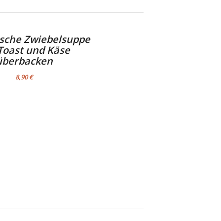
ische Zwiebelsuppe
Toast und Käse
überbacken
8,90 €