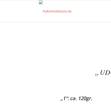
„
UD
„1“: ca. 120gr.