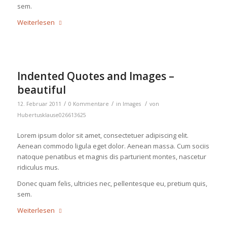
sem.
Weiterlesen
Indented Quotes and Images –
beautiful
/
/
/
12. Februar 2011
0 Kommentare
in
Images
von
Hubertusklause026613625
Lorem ipsum dolor sit amet, consectetuer adipiscing elit.
Aenean commodo ligula eget dolor. Aenean massa. Cum sociis
natoque penatibus et magnis dis parturient montes, nascetur
ridiculus mus.
Donec quam felis, ultricies nec, pellentesque eu, pretium quis,
sem.
Weiterlesen