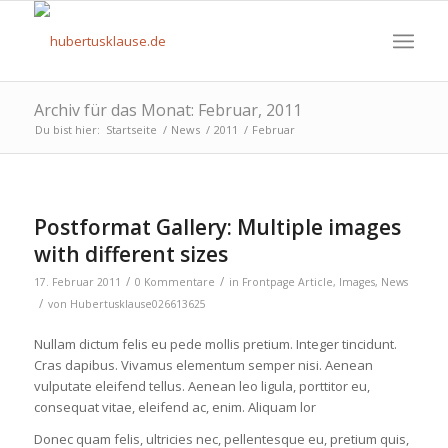
Archiv für das Monat: Februar, 2011
Du bist hier:
Startseite
/
News
/
2011
/
Februar
Postformat Gallery: Multiple images
with different sizes
/
/
17. Februar 2011
0 Kommentare
in
Frontpage Article
,
Images
,
News
/
von
Hubertusklause026613625
Nullam dictum felis eu pede mollis pretium. Integer tincidunt.
Cras dapibus. Vivamus elementum semper nisi. Aenean
vulputate eleifend tellus. Aenean leo ligula, porttitor eu,
consequat vitae, eleifend ac, enim. Aliquam lor
Donec quam felis, ultricies nec, pellentesque eu, pretium quis,