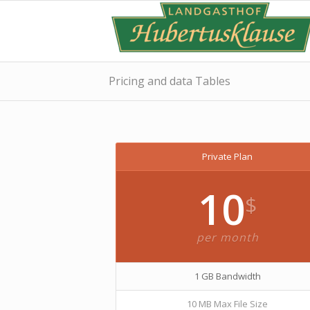
Pricing and data Tables
Private Plan
10
$
per month
1 GB Bandwidth
10 MB Max File Size