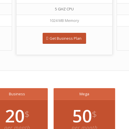
5 GHZ CPU
1024 MB Memory
Get Business Plan
Business
Mega
20
50
$
$
per month
per month