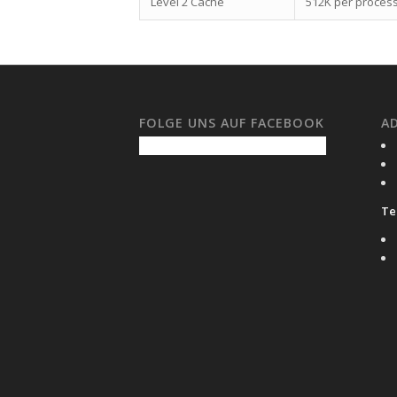
Level 2 Cache
512K per proces
FOLGE UNS AUF FACEBOOK
A
Tel