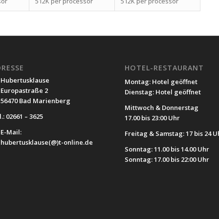
sor
512K per processor
512K per processor
DRESSE
HOTEL-RESTAURANT
Hubertusklause
Montag: Hotel geöffnet
Europastraße 2
Dienstag: Hotel geöffnet
56470 Bad Marienberg
Mittwoch & Donnerstag
.: 02661 – 3625
17.00 bis 23:00 Uhr
E-Mail:
Freitag & Samstag: 17 bis 24 U
hubertusklause(@)t-online.de
Sonntag: 11.00 bis 14.00 Uhr
Sonntag: 17.00 bis 22:00 Uhr