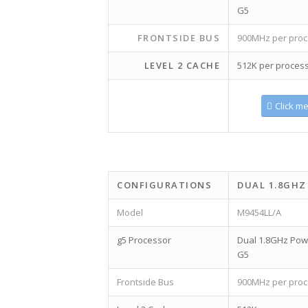
G5
FRONTSIDE BUS
900MHz per proc
LEVEL 2 CACHE
512K per proces
Click m
CONFIGURATIONS
DUAL 1.8GHZ
Model
M9454LL/A
g5 Processor
Dual 1.8GHz Po
G5
Frontside Bus
900MHz per proc