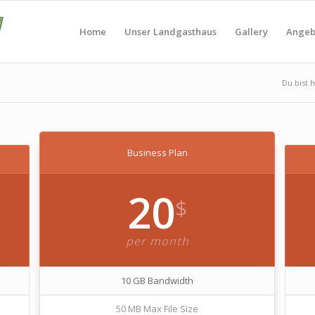
Home
Unser Landgasthaus
Gallery
Angeb
Du bist h
Business Plan
20
$
per month
10 GB Bandwidth
50 MB Max File Size