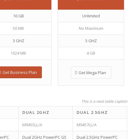
10 GB
Unlimited
50 MB
No Maximum
3 GHZ
5 GHZ
1024 MB
4 GB
Get Business Plan
Get Mega Plan
This is a neat table caption
DUAL 2GHZ
DUAL 2.5GHZ
M9455LL/A
M9457LL/A
werPC
Dual 2GHz PowerPC G5
Dual 2.5GHz PowerPC