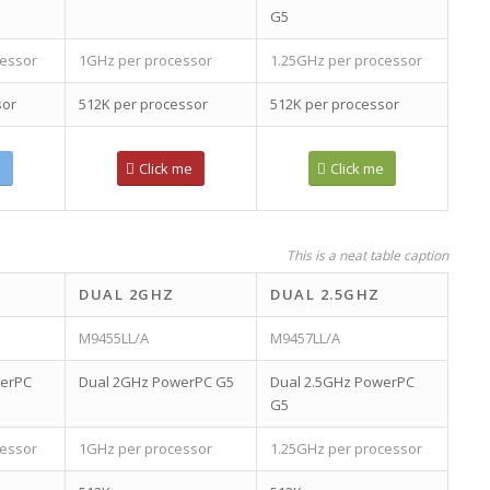
G5
essor
1GHz per processor
1.25GHz per processor
sor
512K per processor
512K per processor
e
Click me
Click me
This is a neat table caption
DUAL 2GHZ
DUAL 2.5GHZ
M9455LL/A
M9457LL/A
werPC
Dual 2GHz PowerPC G5
Dual 2.5GHz PowerPC
G5
essor
1GHz per processor
1.25GHz per processor