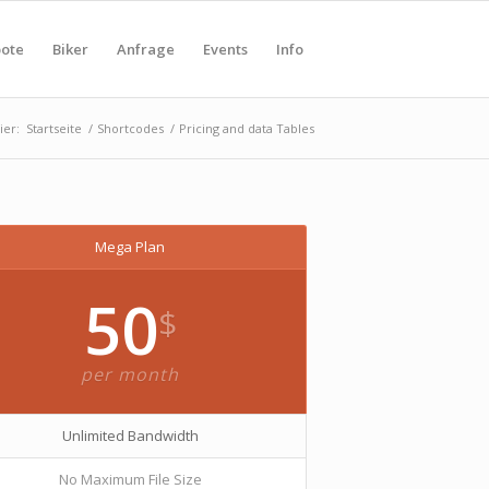
ote
Biker
Anfrage
Events
Info
ier:
Startseite
/
Shortcodes
/
Pricing and data Tables
Mega Plan
50
$
per month
Unlimited Bandwidth
No Maximum File Size