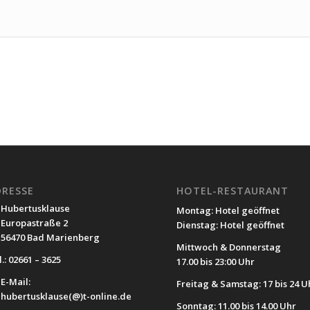
DRESSE
HOTEL-RESTAURANT
Hubertusklause
Montag: Hotel geöffnet
Europastraße 2
Dienstag: Hotel geöffnet
56470 Bad Marienberg
Mittwoch & Donnerstag
.: 02661 – 3625
17.00 bis 23:00 Uhr
E-Mail:
Freitag & Samstag: 17 bis 24 U
hubertusklause(@)t-online.de
Sonntag: 11.00 bis 14.00 Uhr