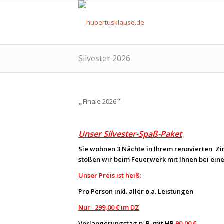
Silvester 2026
„
“
Finale 2026
Unser Silvester-Spaß-Paket
Sie wohnen 3 Nächte in Ihrem renovierten Zim
stoßen wir beim Feuerwerk mit Ihnen bei eine
Unser Preis ist heiß:
Pro Person inkl. aller o.a. Leistungen
Nur 299,00 € im DZ
Verlängerungstag p. P. mit HP
90,00 €