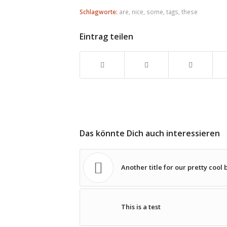
Schlagworte:
are
,
nice
,
some
,
tags
,
these
Eintrag teilen
Das könnte Dich auch interessieren
Another title for our pretty cool 
This is a test