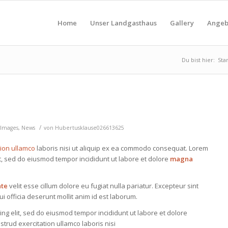
Home
Unser Landgasthaus
Gallery
Angeb
Du bist hier:
Sta
/
Images
,
News
von
Hubertusklause026613625
tion ullamco
laboris nisi ut aliquip ex ea commodo consequat. Lorem
it, sed do eiusmod tempor incididunt ut labore et dolore
magna
ate
velit esse cillum dolore eu fugiat nulla pariatur. Excepteur sint
i officia deserunt mollit anim id est laborum.
ing elit, sed do eiusmod tempor incididunt ut labore et dolore
trud exercitation ullamco laboris nisi