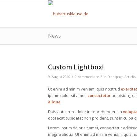
News
Custom Lightbox!
/
/
9. August 2010
0 Kommentare
in
Frontpage Article
,
Ut enim ad minim veniam, quis nostrud
exercita
ipsum dolor sit amet,
consectetur
adipisicing el
aliqua
.
Duis aute irure dolor in reprehenderit in
volupt
occaecat cupidatat non proident, sunt in culpa qu
Lorem ipsum dolor sit amet, consectetur adipisic
magna aliqua. Ut enim ad minim veniam, quis nos