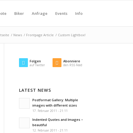
ote
Biker
Anfrage
Events
Info
rtseite
/
News
/
Frontpage Article
/
Custom Lightbox!
Folgen
Abonniere
auf Twitter
den RSS Feed
LATEST NEWS
Postformat Gallery: Multiple
images with different sizes
17. Februar 2011 - 21:11
Indented Quotes and Images –
beautiful
12. Februar 2011 - 21:11