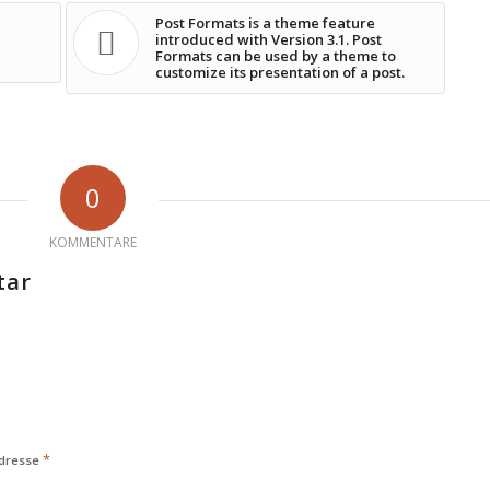
Post Formats is a theme feature
introduced with Version 3.1. Post
Formats can be used by a theme to
customize its presentation of a post.
0
KOMMENTARE
tar
*
Adresse