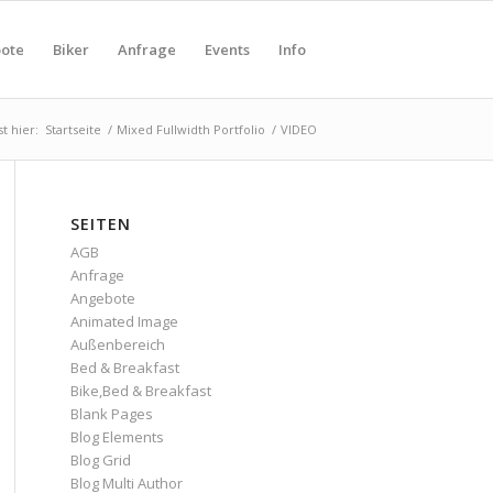
ote
Biker
Anfrage
Events
Info
t hier:
Startseite
/
Mixed Fullwidth Portfolio
/
VIDEO
SEITEN
AGB
Anfrage
Angebote
Animated Image
Außenbereich
Bed & Breakfast
Bike,Bed & Breakfast
Blank Pages
Blog Elements
Blog Grid
Blog Multi Author