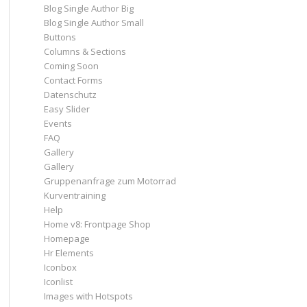
Blog Single Author Big
Blog Single Author Small
Buttons
Columns & Sections
Coming Soon
Contact Forms
Datenschutz
Easy Slider
Events
FAQ
Gallery
Gallery
Gruppenanfrage zum Motorrad
Kurventraining
Help
Home v8: Frontpage Shop
Homepage
Hr Elements
Iconbox
Iconlist
Images with Hotspots