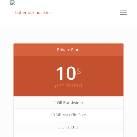
Private Plan
10
$
per month
1 GB Bandwidth
10 MB Max File Size
3 GHZ CPU