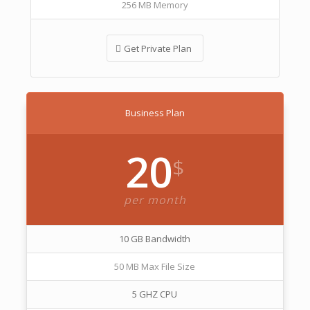
256 MB Memory
Get Private Plan
Business Plan
20
$
per month
10 GB Bandwidth
50 MB Max File Size
5 GHZ CPU