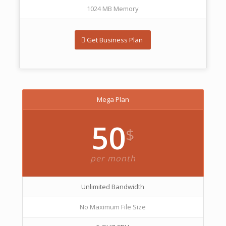
1024 MB Memory
Get Business Plan
Mega Plan
50
$
per month
Unlimited Bandwidth
No Maximum File Size