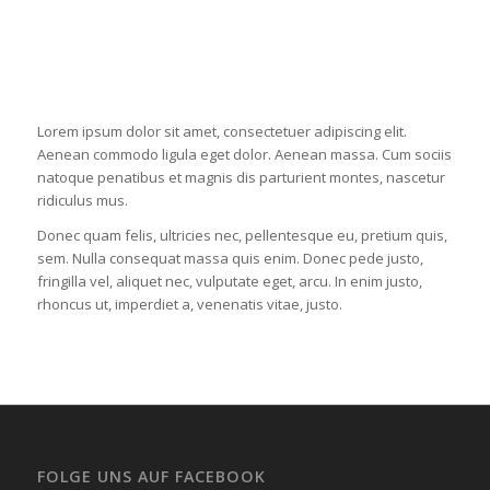
color scheme
Lorem ipsum dolor sit amet, consectetuer adipiscing elit.
Aenean commodo ligula eget dolor. Aenean massa. Cum sociis
natoque penatibus et magnis dis parturient montes, nascetur
ridiculus mus.
Donec quam felis, ultricies nec, pellentesque eu, pretium quis,
sem. Nulla consequat massa quis enim. Donec pede justo,
fringilla vel, aliquet nec, vulputate eget, arcu. In enim justo,
rhoncus ut, imperdiet a, venenatis vitae, justo.
FOLGE UNS AUF FACEBOOK