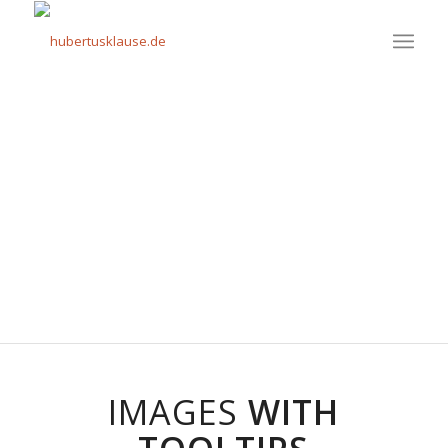
Place any number of tooltips on the image
You can change styling, size and position of each of
the tooltips to your likings
Here is an example of a tooltip with a different color
scheme
IMAGES
WITH