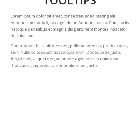
TOOLTIPS
Lorem ipsum dolor sit amet, consectetuer adipiscing elit.
Aenean commodo ligula eget dolor. Aenean massa. Cum sociis
natoque penatibus et magnis dis parturient montes, nascetur
ridiculus mus.
Donec quam felis, ultricies nec, pellentesque eu, pretium quis,
sem. Nulla consequat massa quis enim. Donec pede justo,
fringilla vel, aliquet nec, vulputate eget, arcu. In enim justo,
rhoncus ut, imperdiet a, venenatis vitae, justo.
Place any number of tooltips on the image
Place any number of tooltips on the image
Here is an example of a tooltip with a different