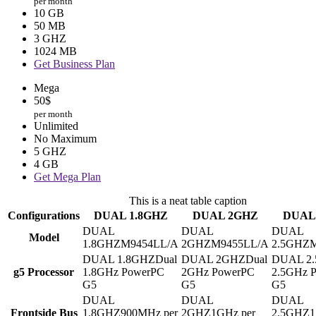
per month
10 GB
50 MB
3 GHZ
1024 MB
Get Business Plan
Mega
50
$
per month
Unlimited
No Maximum
5 GHZ
4 GB
Get Mega Plan
This is a neat table caption
Configurations
DUAL 1.8GHZ
DUAL 2GHZ
DUAL
Model
M9454LL/A
M9455LL/A
Dual
Dual
g5 Processor
1.8GHz PowerPC
2GHz PowerPC
2.5GHz 
G5
G5
G5
Frontside Bus
900MHz per
1GHz per
1