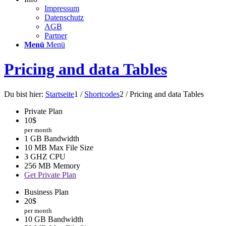
Impressum
Datenschutz
AGB
Partner
Menü
Menü
Pricing and data Tables
Du bist hier:
Startseite
1
/
Shortcodes
2
/
Pricing and data Tables
Private Plan
10
$
per month
1 GB Bandwidth
10 MB Max File Size
3 GHZ CPU
256 MB Memory
Get Private Plan
Business Plan
20
$
per month
10 GB Bandwidth