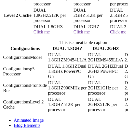
processor
processor
per proce
Level 2 Cache
512K per
512K per
5
processor
processor
processor
Click me
Click me
Click me
This is a neat table caption
Configurations
DUAL 1.8GHZ
DUAL 2GHZ
Model
M9454LL/A
M9455LL/A
Dual
Dual
g5
1.8GHz PowerPC
2GHz PowerPC
2
Processor
G5
G5
G
Frontside
900MHz per
1GHz per
Bus
processor
processor
p
Level 2
512K per
512K per
Cache
processor
processor
p
Animated Image
Blog Elements