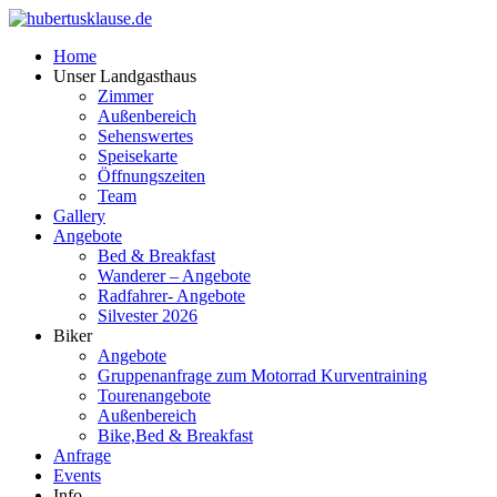
Home
Unser Landgasthaus
Zimmer
Außenbereich
Sehenswertes
Speisekarte
Öffnungszeiten
Team
Gallery
Angebote
Bed & Breakfast
Wanderer – Angebote
Radfahrer- Angebote
Silvester 2026
Biker
Angebote
Gruppenanfrage zum Motorrad Kurventraining
Tourenangebote
Außenbereich
Bike,Bed & Breakfast
Anfrage
Events
Info