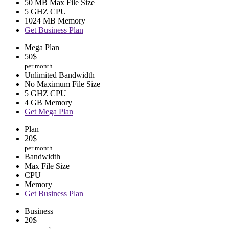
50 MB Max File Size
5 GHZ CPU
1024 MB Memory
Get Business Plan
Mega Plan
50
$
per month
Unlimited Bandwidth
No Maximum File Size
5 GHZ CPU
4 GB Memory
Get Mega Plan
Plan
20$
per month
Bandwidth
Max File Size
CPU
Memory
Get Business Plan
Business
20
$