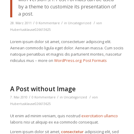
by a theme to customize its presentation of
a post.
/
/
/
28. März 2011
0 Kommentare
in
Uncategorized
von
Hubertusklause026613625
Lorem ipsum dolor sit amet, consectetuer adipiscing elit.
Aenean commodo ligula eget dolor. Aenean massa. Cum sociis
natoque penatibus et magnis dis parturient montes, nascetur
ridiculus mus – more on
WordPress.org: Post Formats
A Post without Image
/
/
/
7. Mai 2010
0 Kommentare
in
Uncategorized
von
Hubertusklause026613625
Ut enim ad minim veniam, quis nostrud
exercitation ullamco
laboris nisi ut aliquip ex ea commodo consequat.
Lorem ipsum dolor sit amet,
consectetur
adipisicing elit, sed