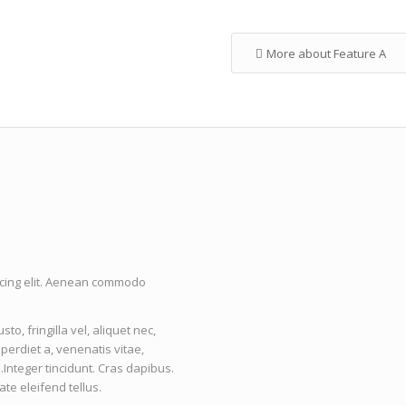
More about Feature A
scing elit. Aenean commodo
, fringilla vel, aliquet nec,
mperdiet a, venenatis vitae,
.Integer tincidunt. Cras dapibus.
e eleifend tellus.