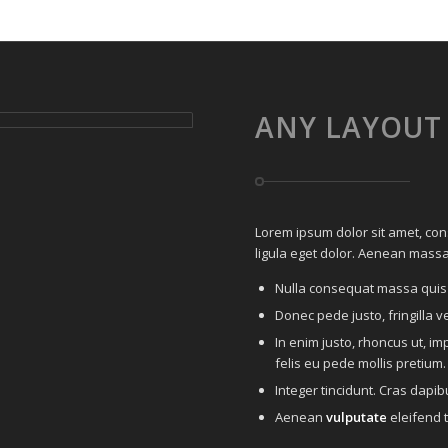
ANY LAYOUT
Lorem ipsum dolor sit amet, co
ligula eget dolor. Aenean massa
Nulla consequat massa quis
Donec pede justo, fringilla ve
In enim justo, rhoncus ut, im
felis eu pede mollis pretium.
Integer tincidunt. Cras dap
Aenean
vulputate
eleifend t