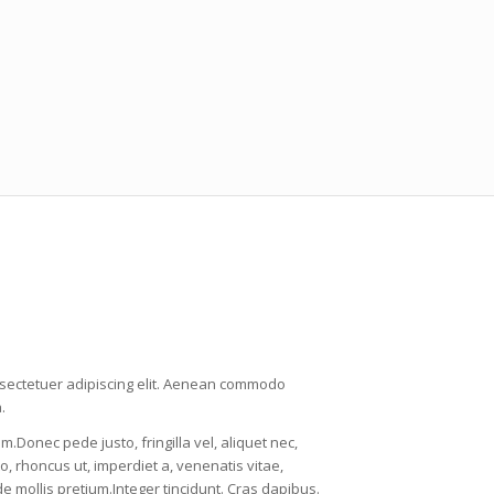
nsectetuer adipiscing elit. Aenean commodo
.
Donec pede justo, fringilla vel, aliquet nec,
o, rhoncus ut, imperdiet a, venenatis vitae,
de mollis pretium.Integer tincidunt. Cras dapibus.