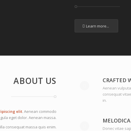
Learn more...
ABOUT US
CRAFTED 
Aenean vulputate
consequat vitae
in.
ipiscing elit
. Aenean commodo
ligula eget dolor. Aenean massa.
MELODICA
lla consequat massa quis enim.
Donec vitae sap