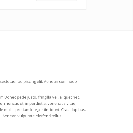
nsectetuer adipiscing elit. Aenean commodo
.
Donec pede justo, fringilla vel, aliquet nec,
o, rhoncus ut, imperdiet a, venenatis vitae,
de mollis pretium.Integer tincidunt. Cras dapibus.
Aenean vulputate eleifend tellus.