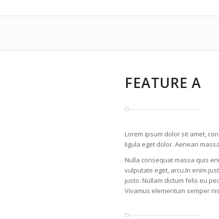
FEATURE A
Lorem ipsum dolor sit amet, co
ligula eget dolor. Aenean massa
Nulla consequat massa quis enim.
vulputate eget, arcu.In enim just
justo. Nullam dictum felis eu pe
Vivamus elementum semper nisi.