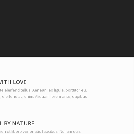
WITH LOVE
 eleifend tellus. Aenean leo ligula, porttitor eu,
, eleifend ac, enim. Aliquam lorem ante, dapibus
L BY NATURE
ien ut libero venenatis faucibus. Nullam quis