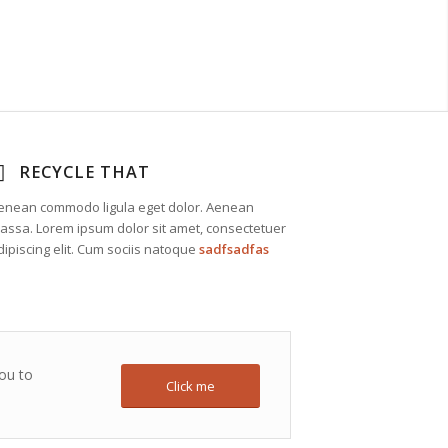
RECYCLE THAT
enean commodo ligula eget dolor. Aenean
assa. Lorem ipsum dolor sit amet, consectetuer
dipiscing elit. Cum sociis natoque
sadfsadfas
you to
Click me