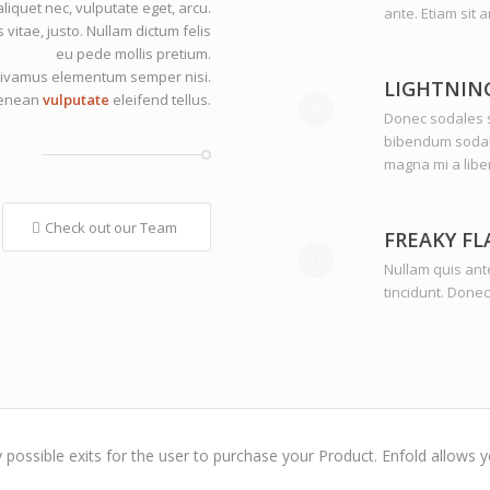
aliquet nec, vulputate eget, arcu.
ante. Etiam sit 
 vitae, justo. Nullam dictum felis
eu pede mollis pretium.
. Vivamus elementum semper nisi.
LIGHTNIN
enean
vulputate
eleifend tellus.
Donec sodales s
bibendum sodale
magna mi a libe
Check out our Team
FREAKY FL
Nullam quis ante
tincidunt. Donec
possible exits for the user to purchase your Product. Enfold allows 