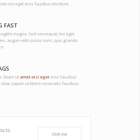
amet orci eget eros faucibus tincidunt.
G FAST
agittis magna. Sed consequat, leo eget
s, augue velit cursus nunc, quis gravida
ro.
AGS
. Etiam sit
amet orci eget
eros faucibus
 vitae sapien ut libero venenatis faucibus.
you to
Click me