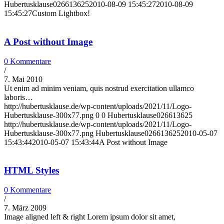
Hubertusklause026613625
2010-08-09 15:45:27
2010-08-09
15:45:27
Custom Lightbox!
A Post without Image
0 Kommentare
/
7. Mai 2010
Ut enim ad minim veniam, quis nostrud exercitation ullamco
laboris…
http://hubertusklause.de/wp-content/uploads/2021/11/Logo-
Hubertusklause-300x77.png
0
0
Hubertusklause026613625
http://hubertusklause.de/wp-content/uploads/2021/11/Logo-
Hubertusklause-300x77.png
Hubertusklause026613625
2010-05-07
15:43:44
2010-05-07 15:43:44
A Post without Image
HTML Styles
0 Kommentare
/
7. März 2009
Image aligned left & right Lorem ipsum dolor sit amet,