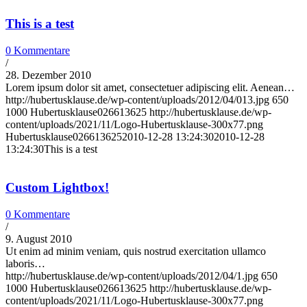
This is a test
0 Kommentare
/
28. Dezember 2010
Lorem ipsum dolor sit amet, consectetuer adipiscing elit. Aenean…
http://hubertusklause.de/wp-content/uploads/2012/04/013.jpg
650
1000
Hubertusklause026613625
http://hubertusklause.de/wp-
content/uploads/2021/11/Logo-Hubertusklause-300x77.png
Hubertusklause026613625
2010-12-28 13:24:30
2010-12-28
13:24:30
This is a test
Custom Lightbox!
0 Kommentare
/
9. August 2010
Ut enim ad minim veniam, quis nostrud exercitation ullamco
laboris…
http://hubertusklause.de/wp-content/uploads/2012/04/1.jpg
650
1000
Hubertusklause026613625
http://hubertusklause.de/wp-
content/uploads/2021/11/Logo-Hubertusklause-300x77.png