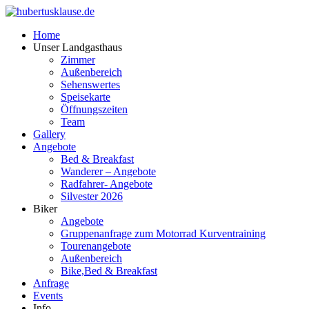
Home
Unser Landgasthaus
Zimmer
Außenbereich
Sehenswertes
Speisekarte
Öffnungszeiten
Team
Gallery
Angebote
Bed & Breakfast
Wanderer – Angebote
Radfahrer- Angebote
Silvester 2026
Biker
Angebote
Gruppenanfrage zum Motorrad Kurventraining
Tourenangebote
Außenbereich
Bike,Bed & Breakfast
Anfrage
Events
Info