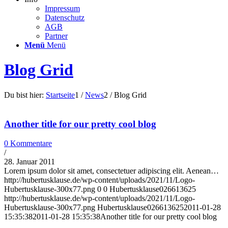
Impressum
Datenschutz
AGB
Partner
Menü
Menü
Blog Grid
Du bist hier:
Startseite
1
/
News
2
/
Blog Grid
Another title for our pretty cool blog
0 Kommentare
/
28. Januar 2011
Lorem ipsum dolor sit amet, consectetuer adipiscing elit. Aenean…
http://hubertusklause.de/wp-content/uploads/2021/11/Logo-
Hubertusklause-300x77.png
0
0
Hubertusklause026613625
http://hubertusklause.de/wp-content/uploads/2021/11/Logo-
Hubertusklause-300x77.png
Hubertusklause026613625
2011-01-28
15:35:38
2011-01-28 15:35:38
Another title for our pretty cool blog