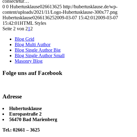
consectetur…
0
0
Hubertusklause026613625
http://hubertusklause.de/wp-
content/uploads/2021/11/Logo-Hubertusklause-300x77.png
Hubertusklause026613625
2009-03-07 15:42:01
2009-03-07
15:42:01
HTML Styles
Seite 2 von 2
1
2
Blog Grid
Blog Multi Author
Blog Single Author Big
Blog Single Author Small
Masonry Blog
Folge uns auf Facebook
Adresse
Hubertusklause
Europastraße 2
56470 Bad Marienberg
Tel.: 02661 – 3625